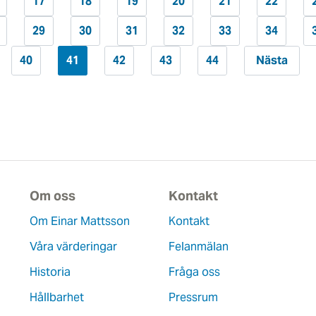
17
18
19
20
21
22
29
30
31
32
33
34
40
41
42
43
44
Nästa
Om oss
Kontakt
Om Einar Mattsson
Kontakt
Våra värderingar
Felanmälan
Historia
Fråga oss
Hållbarhet
Pressrum