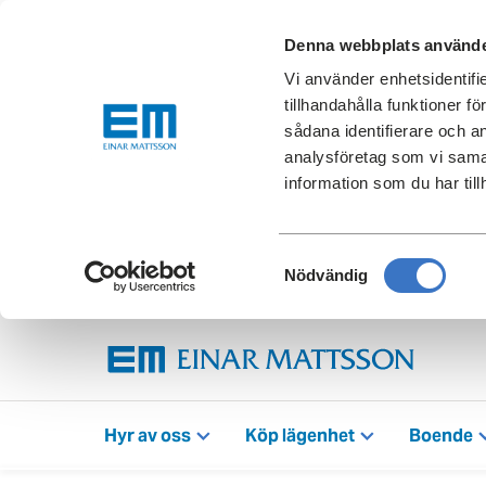
Denna webbplats använde
Vi använder enhetsidentifi
tillhandahålla funktioner f
sådana identifierare och a
analysföretag som vi sama
information som du har till
Samtyckesval
Nödvändig
Hyr av oss
Köp lägenhet
Boende