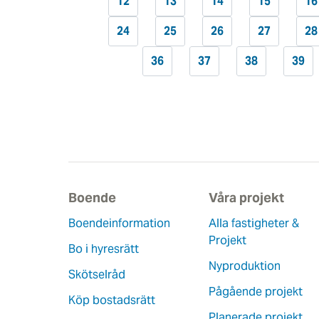
12
13
14
15
16
24
25
26
27
28
36
37
38
39
Boende
Våra projekt
Boendeinformation
Alla fastigheter &
Projekt
Bo i hyresrätt
Nyproduktion
Skötselråd
Pågående projekt
Köp bostadsrätt
Planerade projekt