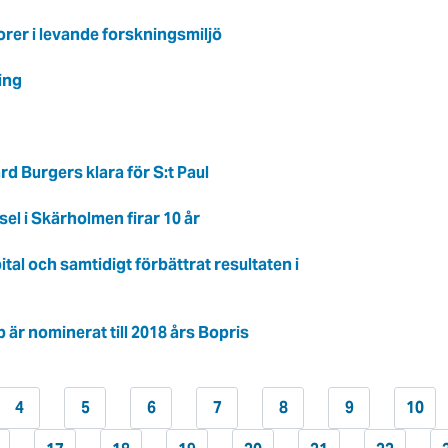
orer i levande forskningsmiljö
ing
d Burgers klara för S:t Paul
el i Skärholmen firar 10 år
tal och samtidigt förbättrat resultaten i
 är nominerat till 2018 års Bopris
4
5
6
7
8
9
10