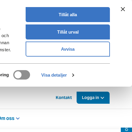
Tillåt alla
n
Tillåt urval
- och
annan
Avvisa
nster.
ring
Visa detaljer
Kontakt
Logga in
Om oss