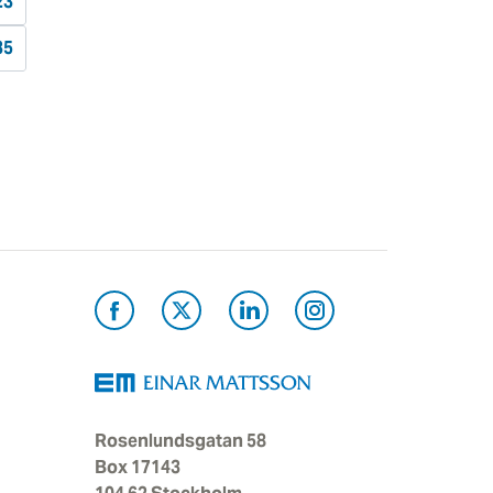
23
35
Rosenlundsgatan 58
Box 17143