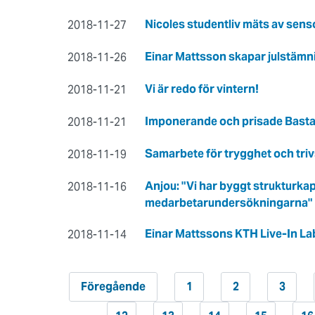
Nicoles studentliv mäts av sens
2018-11-27
Einar Mattsson skapar julstämn
2018-11-26
Vi är redo för vintern!
2018-11-21
​Imponerande och prisade Bastar
2018-11-21
Samarbete för trygghet och trivs
2018-11-19
Anjou: "Vi har byggt strukturkapi
2018-11-16
medarbetarundersökningarna"
​Einar Mattssons KTH Live-In Lab
2018-11-14
Föregående
1
2
3