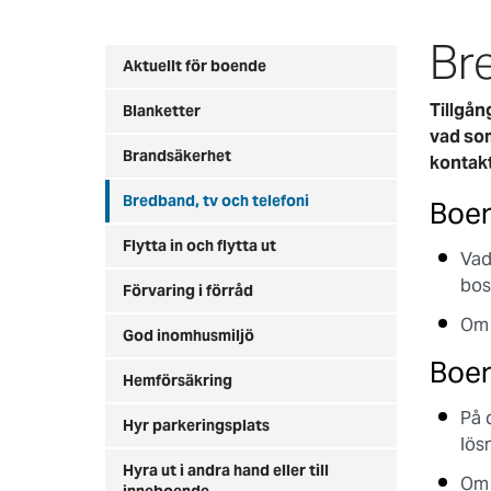
Bre
Aktuellt för boende
Tillgån
Blanketter
vad som
Brandsäkerhet
kontakt
Bredband, tv och telefoni
Boen
Flytta in och flytta ut
Vad
bos
Förvaring i förråd
Om 
God inomhusmiljö
Boen
Hemförsäkring
På 
Hyr parkeringsplats
lösn
Hyra ut i andra hand eller till
Om 