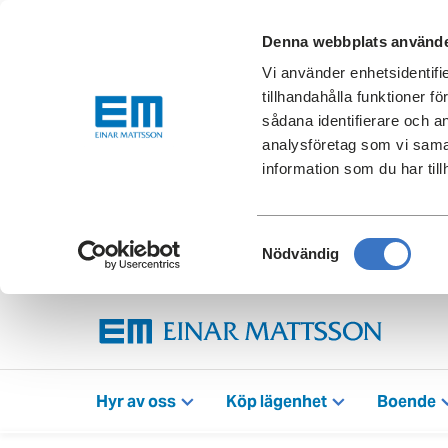
Denna webbplats använde
Vi använder enhetsidentifi
tillhandahålla funktioner f
sådana identifierare och a
analysföretag som vi sama
information som du har till
Samtyckesval
Nödvändig
Hyr av oss
Köp lägenhet
Boende