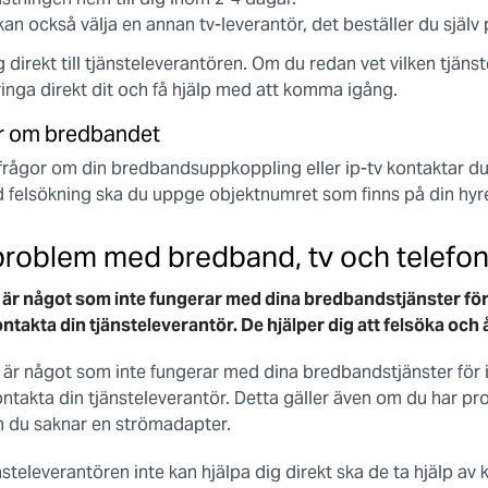
kan också välja en annan tv-leverantör, det beställer du själv
 direkt till tjänsteleverantören.
Om du redan vet vilken tjänst
ringa direkt dit och få hjälp med att komma igång.
r om bredbandet
frågor om din bredbandsuppkoppling eller ip-tv kontaktar du
id felsökning ska du uppge objektnumret som finns på din hyr
problem med bredband, tv och telefon
är något som inte fungerar med dina bredbandstjänster för i
kontakta din tjänsteleverantör. De hjälper dig att felsöka och 
är något som inte fungerar med dina bredbandstjänster för in
kontakta din tjänsteleverantör. Detta gäller även om du har 
m du saknar en strömadapter.
steleverantören inte kan hjälpa dig direkt ska de ta hjälp 