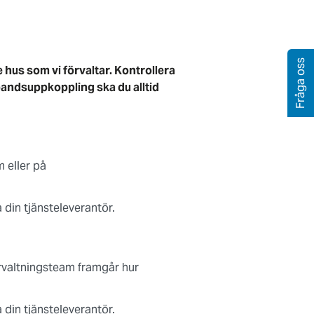
Fråga oss
de hus som vi förvaltar. Kontrollera
bandsuppkoppling ska du alltid
m eller på
din tjänsteleverantör.
förvaltningsteam framgår hur
din tjänsteleverantör.