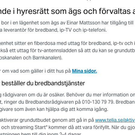
de i hyresrätt som ägs och förvaltas 
bor i en lägenhet som ägs av Einar Mattsson har tillgång till e
ja leverantör för bredband, ip-TV och ip-telefoni.
ägenhet sitter en fiberdosa med uttag för bredband, ip-tv och 
ckså ett uttag för tv-antennsladden så att du kan se grundut
skanalen och Barnkanalen).
 om vad som gäller i ditt hus på
Mina sidor.
 beställer du bredbandstjänster
g rådgivaren om du är osäker. Behöver du mer information o
t, ringer du Bredbandsrådgivaren på 010-130 79 79. Bredban
givare som även kan hjälpa dig att komma igång.
aktiverar grundutbudet genom att gå in på
www.telia.se/akti
 och streaming Start" kommer då att vara förifyllt. När du gjort
ustningen hem till dig inom 2-4 dagar.