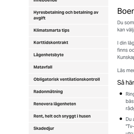
inneboende
Boen
Hyresbetalning och betalning av
avgift
Du som 
kan väl
Klimatsmarta tips
Korttidskontrakt
I din l
finns o
Lägenhetsbyte
Kunskap
Matavfall
Läs mer
Obligatorisk ventilationskontroll
Så här
Radonmätning
Rin
bäs
Renovera lägenheten
råd
Rent, helt och snyggt i husen
Du 
"Tv-
Skadedjur
utr