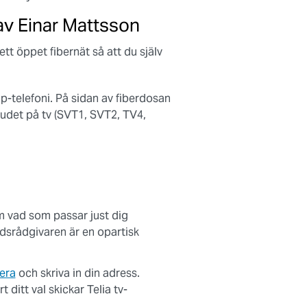
av Einar Mattsson
tt öppet fibernät så att du själv
ip-telefoni. På sidan av fiberdosan
budet på tv (SVT1, SVT2, TV4,
m vad som passar just dig
dsrådgivaren är en opartisk
vera
och skriva in din adress.
 ditt val skickar Telia tv-