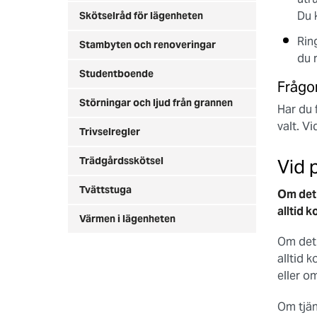
Du 
Skötselråd för lägenheten
Ring
Stambyten och renoveringar
du 
Studentboende
Frågo
Störningar och ljud från grannen
Har du 
valt. V
Trivselregler
Trädgårdsskötsel
Vid 
Tvättstuga
Om det 
alltid 
Värmen i lägenheten
Om det 
alltid 
eller o
Om tjän