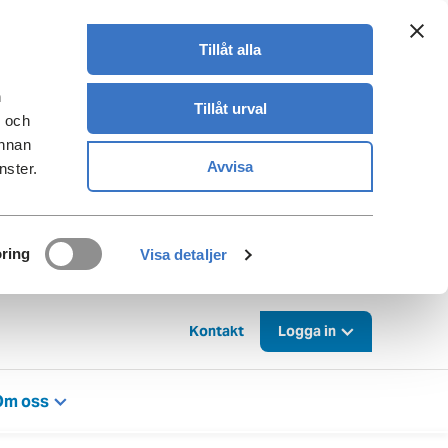
Tillåt alla
n
Tillåt urval
- och
annan
Avvisa
nster.
ring
Visa detaljer
Kontakt
Logga in
Om oss