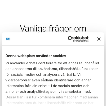
Vanliga frågor om
studentboende
Denna webbplats använder cookies
När kan jag flytta in?
Vi använder enhetsidentifierare för att anpassa innehållet
och annonserna till användarna, tillhandahålla funktioner
för sociala medier och analysera vår trafik. Vi
Varför är mitt kontrakt värdefullt?
vidarebefordrar även sådana identifierare och annan
information från din enhet till de sociala medier och
När kan jag hämta mina nycklar?
annons- och analysföretag som vi samarbetar med.
Dessa kan i sin tur kombinera informationen med annan
information som du har tillhandahållit eller som de har