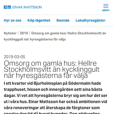
MENY
Hyr av oss
Köp lägenhet
Boende
Lokalhyresgäster
F
/
/
Nyheter
2019
Omsorg om gamla hus: Hellre Stockholmsvitt än
kycklinggult när hyresgästerna får välja
2019-03-05
Omsorg om gamla hus: Hellre
Stockholmsvitt än kycklinggult
när hyresgästerna får välja
I ett kvarter vid Bjurholmsplan på Södermalm hade
trapphuset, hissen och innergården sett sina bästa
dagar. Vi vet att hyresgästerna bryr sig om hur det ser
ut i våra hus. Einar Mattsson har också ambitionen vid
våra renoveringar att återskapa de färgtoner som
speglar den tid då huset byggdes. Den otidsenliga