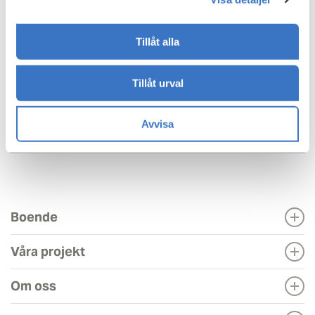
kollegorna på Einar Mattssons inköpsavdelning som
kontrollerar alla underleverantörer. På det sättet
säkerställde han att offerterna han tog in kom från
Tillåt alla
seriösa och av företaget godkända måleriföretag.
Tillåt urval
”Ljust och fräscht”
Det mest ljusa valet föll flest hyresgäster i smaken, så nu
är trapphuset helt ommålat och hyresgästerna vittnar
Avvisa
om ny lyster i det vackra trapphuset.
Boende
Våra projekt
Om oss