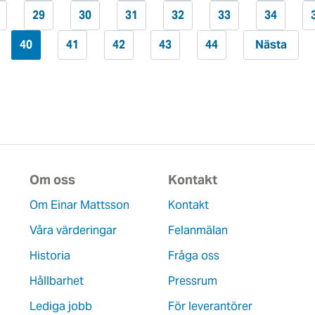
29
30
31
32
33
34
40
41
42
43
44
Nästa
Om oss
Kontakt
Om Einar Mattsson
Kontakt
Våra värderingar
Felanmälan
Historia
Fråga oss
Hållbarhet
Pressrum
Lediga jobb
För leverantörer