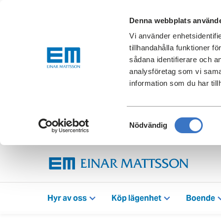
Denna webbplats använde
Vi använder enhetsidentifi
tillhandahålla funktioner f
sådana identifierare och a
analysföretag som vi sama
information som du har till
Samtyckesval
Nödvändig
Hyr av oss
Köp lägenhet
Boende