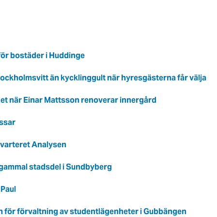
för bostäder i Huddinge
ckholmsvitt än kycklinggult när hyresgästerna får välja
het när Einar Mattsson renoverar innergård
issar
 kvarteret Analysen
 gammal stadsdel i Sundbyberg
 Paul
n för förvaltning av studentlägenheter i Gubbängen