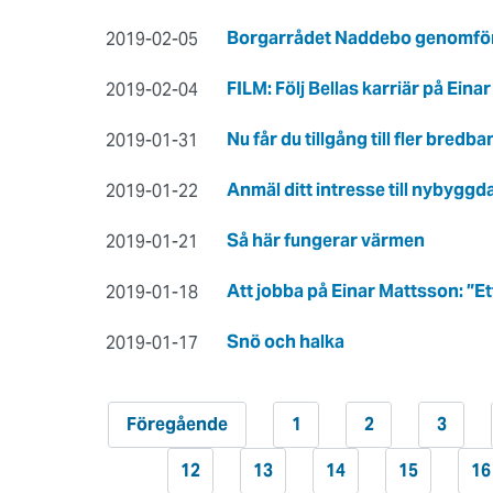
Borgarrådet Naddebo genomförd
2019-02-05
FILM: ​Följ Bellas karriär på Ein
2019-02-04
Nu får du tillgång till fler bredb
2019-01-31
Anmäl ditt intresse till nybygg
2019-01-22
Så här fungerar värmen
2019-01-21
Att jobba på Einar Mattsson: ”E
2019-01-18
Snö och halka
2019-01-17
Föregående
1
2
3
12
13
14
15
16