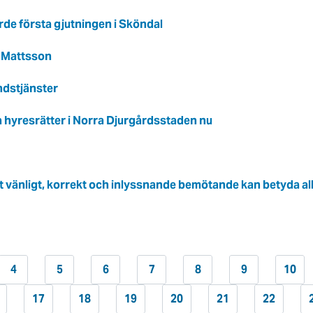
e första gjutningen i Sköndal
ar Mattsson
andstjänster
da hyresrätter i Norra Djurgårdsstaden nu
tt vänligt, korrekt och inlyssnande bemötande kan betyda all
4
5
6
7
8
9
10
17
18
19
20
21
22