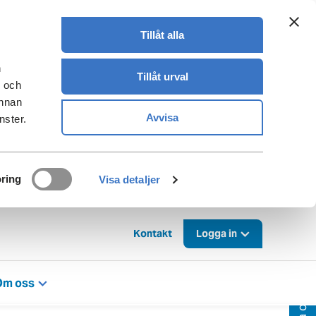
Tillåt alla
n
Tillåt urval
- och
annan
Avvisa
nster.
ring
Visa detaljer
Kontakt
Logga in
Om oss