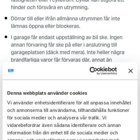
hinder och försvåra en utrymning.
Dörrar till eller ifrån allmänna utrymmen får inte
lämnas öppna eller blockeras.
I garage får endast uppställning av bil ske. Ingen
annan förvaring får ske på eller i anslutning till
garageplatsen (däck med mera). Inte heller några
brandfarliga varor får förvaras där, annat än
reservdunk som finns placerad i bil.
Gångar i källare och/eller vind utgör utrymningsväg
och får därför inte blockeras eller belamras med
Denna webbplats använder cookies
gods. Returpapper och grovsopor såsom kartonger,
möbler eller liknande får heller inte förekomma i
Vi använder enhetsidentifierare för att anpassa innehållet
fastighetens allmänna utrymmen utan ska lämnas till
och annonserna till användarna, tillhandahålla funktioner
återvinning eller på, av fastighetsägaren, anvisad
för sociala medier och analysera vår trafik. Vi
plats.
vidarebefordrar även sådana identifierare och annan
information från din enhet till de sociala medier och
Tobaksrökning får inte förekomma i fastighetens