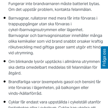
Fungerar inte brandvarnaren måste batteriet bytas.
Om det uppstår problem, kontakta felanmälan.
Barnvagnar, rullatorer med mera får inte förvaras i
trappuppgångar utan ska förvaras i
cykel-/barnvagnsutrymmen eller lägenhet.
Barnvagnar och barnvagnsinsatser innehåller många
olika kemikalier som vid brand snabbt orsaker kraftig
rökutveckling med giftiga gaser samt utgör ett hinder
Fråga oss
vid utrymning.
Om blinkande lysrör upptäcks i allmänna utrymmen
ska detta omedelbart meddelas till felanmälan för
åtgärd.
Brandfarliga varor (exempelvis gasol och bensin) får
inte förvaras i lägenheten, på balkongen eller
vinds-/källarförråd.
Cyklar får endast vara uppställda i cykelställ utanför
fastigheten eller i cykelrum. Cyklar kan utgöra ett