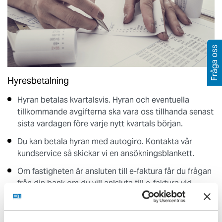
Fråga oss
Hyresbetalning
Hyran betalas kvartalsvis. Hyran och eventuella
tillkommande avgifterna ska vara oss tillhanda senast
sista vardagen före varje nytt kvartals början.
Du kan betala hyran med autogiro.
Kontakta vår
kundservice så skickar vi en ansökningsblankett.
Om fastigheten är ansluten till e-faktura får du frågan
från din bank om du vill anlsluta till e-faktura vid
registrering av din första hyresbetalning.
Har du frågor om din hyresavisering kontakta vår