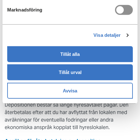
och underhållskostnader.
Marknadsföring
Om inte lokalen är momsad blir momsen en kostnad.
En förutsättning för att få momsregistrera en lokal är
att den verksamhet som hyresgästen bedriver i
Visa detaljer
lokalen är registrerad för moms. Är den verksamhet
som du som hyresgäst bedriver inte momsbelagd är
inte heller lokalen det, och vi debiterar dig inte moms.
Tillåt alla
Ekonomisk säkerhet kopplat till hyresavtalet,
Tillåt urval
såsom deposition
Det vanliga är att en en säkerhet i form av deposition
inbetalas innan tillträdet till lokalen.
Avvisa
Depositionen består så länge hyresavtalet pågår. Den
återbetalas efter att du har avflyttat från lokalen med
avräkningar för eventuella fodringar eller andra
ekonomiska anspråk kopplat till hyreslokalen.