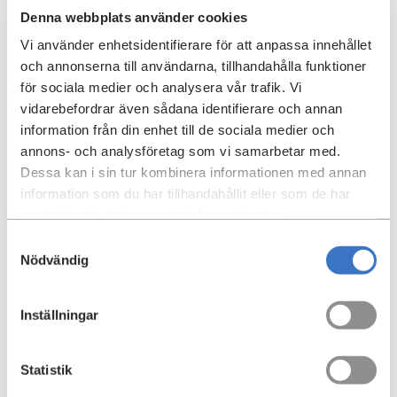
kundservice så får du hjälp.
Denna webbplats använder cookies
Indextillägg
Vi använder enhetsidentifierare för att anpassa innehållet
och annonserna till användarna, tillhandahålla funktioner
Lokalhyror brukar räknas upp eller ner utifrån
för sociala medier och analysera vår trafik. Vi
förändringar i Konsument-prisindex (KPI), som
vidarebefordrar även sådana identifierare och annan
fastställs av Statistiska centralbyrån. Detta för att
information från din enhet till de sociala medier och
hyresvärden ska få kompensation för inflationen.
annons- och analysföretag som vi samarbetar med.
Vid tecknande av avtal kommer hyresvärd och
Dessa kan i sin tur kombinera informationen med annan
hyresgäst överens om ett basindex som hyran ska
information som du har tillhandahållit eller som de har
bindas till. Efter ett år jämförs basindex med det nya
samlat in när du har använt deras tjänster.
KPI och utifrån det justeras hyran upp eller ner.
Samtyckesval
Nödvändig
Vid kortare avtalsperioder än tre år så är det vanligt
att hyran istället följer en % höjning.
Inställningar
Momsad lokal
En lokal behöver vara momsregistrerad (momsad) för
Statistik
att fastighetsägaren ska kunna dra av moms för drift-