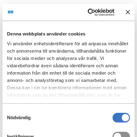
Anställningsintyg (tillträdande hyresgäst, gäller
kontraktsinnehavare samt eventuell partner/-s som
bytesansökan avser)
Tre senaste lönespecifikationerna (tillträdande
Denna webbplats använder cookies
hyresgäst, gäller kontraktsinnehavare samt eventuell
Vi använder enhetsidentifierare för att anpassa innehållet
partner/-s som bytesansökan avser)
och annonserna till användarna, tillhandahålla funktioner
för sociala medier och analysera vår trafik. Vi
vidarebefordrar även sådana identifierare och annan
Handläggningen av bytesärendet tar ca 3 månader.
information från din enhet till de sociala medier och
Handläggningstiden påbörjas först då bytesansökan är
annons- och analysföretag som vi samarbetar med.
komplett med samtliga dokument. Om du inkommer
Dessa kan i sin tur kombinera informationen med annan
med din ansökan under sommarens semesterveckor kan
information som du har tillhandahållit eller som de har
det ta några veckor innan handläggningen påbörjas.
samlat in när du har använt deras tjänster.
Det är mycket viktigt att du lämnar riktiga uppgifter i
Samtyckesval
bytesansökan och att du, och de du byter med,
Nödvändig
verkligen flyttar på det sätt som ni har uppgivit i
ansökan. Du får skriva på en sanningsförsäkran. Att
Inställningar