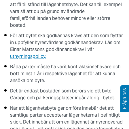
att få tillstånd till lägenhetsbyte. Det kan till exempel
vara så att du på grund av ändrade
familjeförhållanden behöver mindre eller större
bostad.
För att bytet ska godkännas krävs att den som flyttar
in uppfyller hyresvärdens godkännandekrav. Läs om
Einar Mattssons godkännandekrav i vår
uthyrningspolicy.
Båda parter måste ha varit kontraktsinnehavare och
bott minst 1 år i respektive lägenhet för att kunna
ansöka om byte.
Det är endast bostaden som berörs vid ett byte.
Fråga oss
Garage och parkeringsplatser ingår aldrig i bytet.
När ett lägenhetsbyte genomförs innebär det att
samtliga parter accepterar lägenheterna i befintligt
skick. Det innebär att om en lägenhet är nyrenoverad
och i övrigt i ett gott skick och den andra lägenheten