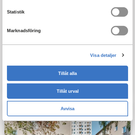
Statistik
Marknadsföring
Magnus Ladulåsgatan 57 gatuplan
Visa detaljer
Södermalm
2
Yta:
181 m
Tillåt alla
Kontakt för mer information
Tillåt urval
Avvisa
KONTOR
LAGER