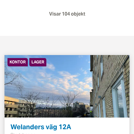
Visar
104
objekt
KONTOR
LAGER
Welanders väg 12A