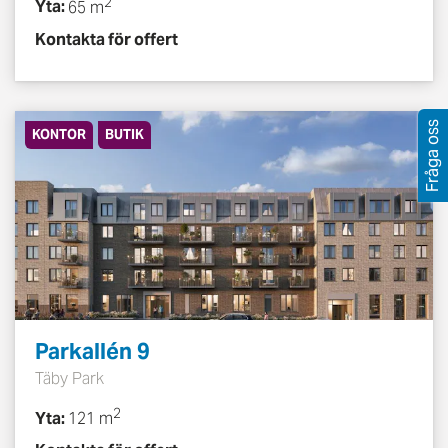
2
Yta:
65 m
Kontakta för offert
Fråga oss
KONTOR
BUTIK
Parkallén 9
Täby Park
2
Yta:
121 m