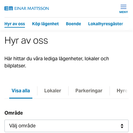
MENY
Hyr av oss
Köp lägenhet
Boende
Lokalhyresgäster
F
Hyr av oss
Här hittar du våra lediga lägenheter, lokaler och
bilplatser.
Visa alla
Lokaler
Parkeringar
Hyresr
Område
Välj område