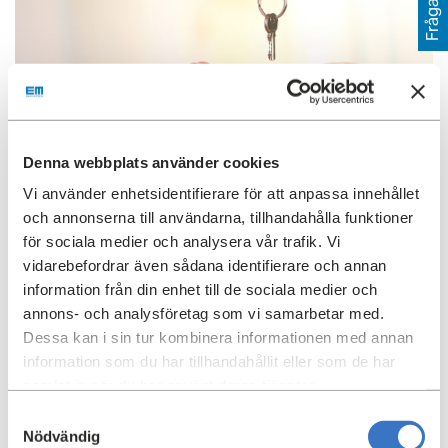
Fråga oss
Överlåtelse
Denna webbplats använder cookies
Blanketter för ansökan:
Vi använder enhetsidentifierare för att anpassa innehållet
och annonserna till användarna, tillhandahålla funktioner
Ansökan om överlåtelse eller uthyrning av lokalen i
för sociala medier och analysera vår trafik. Vi
andra hand
vidarebefordrar även sådana identifierare och annan
information från din enhet till de sociala medier och
Vill du överlåta lokalen innan hyrestiden gått ut krävs
annons- och analysföretag som vi samarbetar med.
synnerliga skäl.
Dessa kan i sin tur kombinera informationen med annan
information som du har tillhandahållit eller som de har
samlat in när du har använt deras tjänster.
Uthyrning av lokalen i andra hand
Samtyckesval
Nödvändig