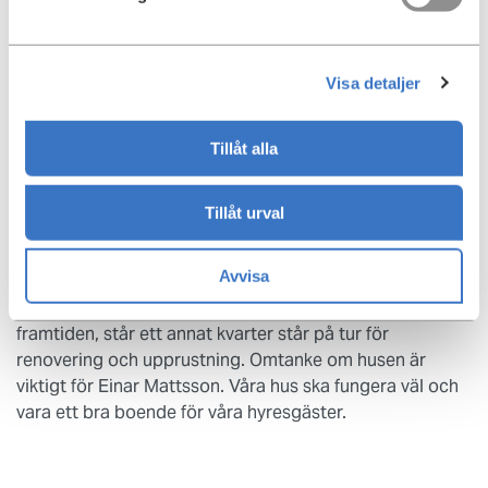
hissmotorer, rör för vatten och avlopp,
ventilationsuppföljningar och annat som inte syns för
dem som bor i huset. Samtliga allmänna utrymmen och
Visa detaljer
innergårdar ses över, förbättringar och konstruktiva
investeringstips och lösningar samlas in. Efter denna
Tillåt alla
omfattande genomgång av huset, och med
expertutlåtanden kring hissar, ventilation med mera,
läggs en plan för vad måste göras nu och vilket
Tillåt urval
underhåll som ska göras på längre sikt.
Avvisa
Dags för nästa hus
När fastigheten på Bondegatan nu är upprustad för
framtiden, står ett annat kvarter står på tur för
renovering och upprustning. Omtanke om husen är
viktigt för Einar Mattsson. Våra hus ska fungera väl och
vara ett bra boende för våra hyresgäster.