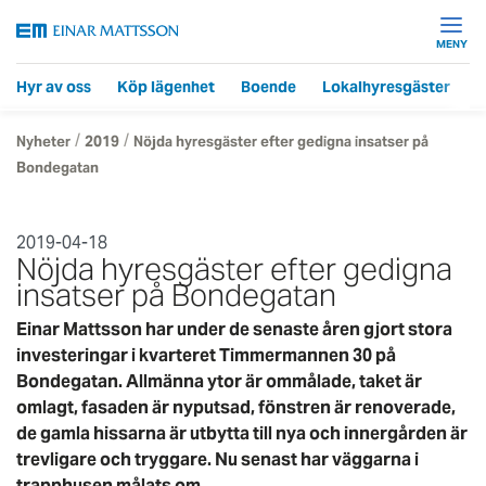
MENY
Hyr av oss
Köp lägenhet
Boende
Lokalhyresgäster
F
/
/
Nyheter
2019
Nöjda hyresgäster efter gedigna insatser på
Bondegatan
2019-04-18
Nöjda hyresgäster efter gedigna
insatser på Bondegatan
Einar Mattsson har under de senaste åren gjort stora
investeringar i kvarteret Timmermannen 30 på
Bondegatan. Allmänna ytor är ommålade, taket är
omlagt, fasaden är nyputsad, fönstren är renoverade,
de gamla hissarna är utbytta till nya och innergården är
trevligare och tryggare. Nu senast har väggarna i
trapphusen målats om.