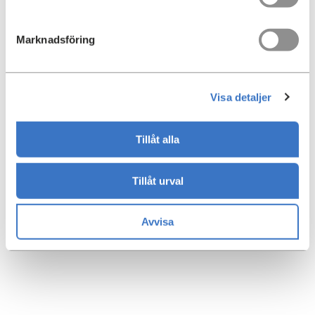
Yta:
2
6475 m
Marknadsföring
Typ:
Hyresrätt
Visa detaljer
Här visas en karta om du
tillåter cookies för inställningar
Tillåt alla
Tillåt urval
Avvisa