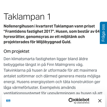
Taklampan 1
Nollenergihusen i kvarteret Taklampan vann priset
Fråga oss
"Framtidens fastighet 2017". Husen, som består av 64
hyresrätter, genomsyras av ett miljötänk och
projekterades för Miljöbyggnad Guld.
Om projektet
Den klimatsmarta fastigheten ligger bland äldre
bebyggelse längst in på Finn Malmgrens väg.
Takvinklarna på husen är utformade för att maximera
antalet soltimmar och därmed generera mesta möjliga
energi. Husens energisystem och täta konstruktion ger
låga värmeförluster. Exempelvis används
ventilationssystemet för uppvärmningen av husen så att
energi återvinns.