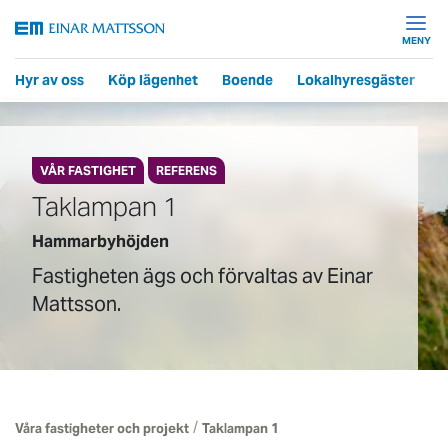
MENY
Hyr av oss
Köp lägenhet
Boende
Lokalhyresgäster
F
VÅR FASTIGHET
REFERENS
Taklampan 1
Hammarbyhöjden
Fastigheten ägs och förvaltas av Einar
Mattsson.
/
Våra fastigheter och projekt
Taklampan 1