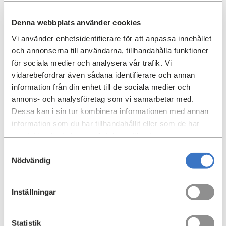
De 64 lägenheterna består av yteffektiva tvåor och treor,
men även fyror. Sex av lägenheterna ingår i ett
Denna webbplats använder cookies
gruppboende. Taklampan utsågs på Fastighetsmässan
Vi använder enhetsidentifierare för att anpassa innehållet
till "Framtidens fastighet 2017" och var nominerad till
och annonserna till användarna, tillhandahålla funktioner
Solenergipriset 2018.
för sociala medier och analysera vår trafik. Vi
vidarebefordrar även sådana identifierare och annan
information från din enhet till de sociala medier och
Fakta
annons- och analysföretag som vi samarbetar med.
Dessa kan i sin tur kombinera informationen med annan
Adress:
information som du har tillhandahållit eller som de har
Finn Malmgrens väg 116-118
samlat in när du har använt deras tjänster.
Område:
Samtyckesval
Nödvändig
Hammarbyhöjden
Hyresrätter:
64
Inställningar
Byggår:
2016
Statistik