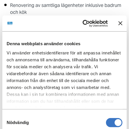
Renovering av samtliga lägenheter inklusive badrum
och kök
nya installationer värme, vatten, ventilation
Nya fönster
Fasadrenovering med tilläggsisolering
Denna webbplats använder cookies
Vi använder enhetsidentifierare för att anpassa innehållet
Renovering av garage
och annonserna till användarna, tillhandahålla funktioner
Renovering av gården
för sociala medier och analysera vår trafik. Vi
vidarebefordrar även sådana identifierare och annan
Påbyggnation av 2 st våningar + vind vilket ger totalt
information från din enhet till de sociala medier och
23 st nya lägenheter -
Råttan 14
Läs mer
annons- och analysföretag som vi samarbetar med.
Speciellt med projektet är att påbyggnationens stomme
Dessa kan i sin tur kombinera informationen med annan
och bjälklag utförs i trä.
information som du har tillhandahållit eller som de har
Fakta
samlat in när du har använt deras tjänster.
Renovering 2023-2024
Samtyckesval
Hyresrätter:
75 st befintliga ROT + 23 st nya
Adress:
Nödvändig
påbyggnation
Krukmakargatan 16-20, Torkel Knutssonsgatan 16