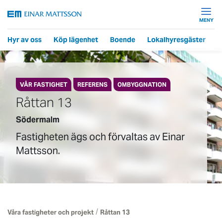
MENY
Hyr av oss
Köp lägenhet
Boende
Lokalhyresgäster
F
VÅR FASTIGHET
REFERENS
OMBYGGNATION
Råttan 13
Södermalm
Fastigheten ägs och förvaltas av Einar
Mattsson.
/
Våra fastigheter och projekt
Råttan 13