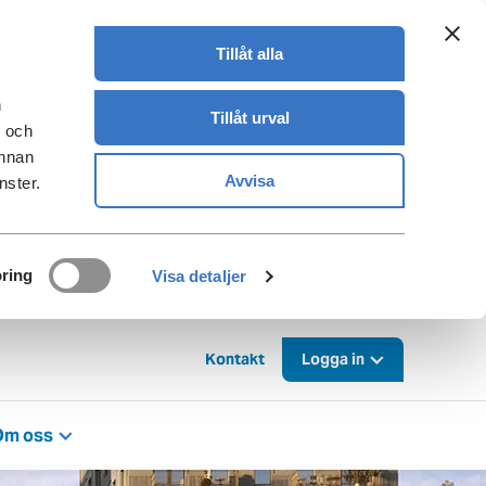
Tillåt alla
n
Tillåt urval
- och
annan
Avvisa
nster.
ring
Visa detaljer
Kontakt
Logga in
Om oss