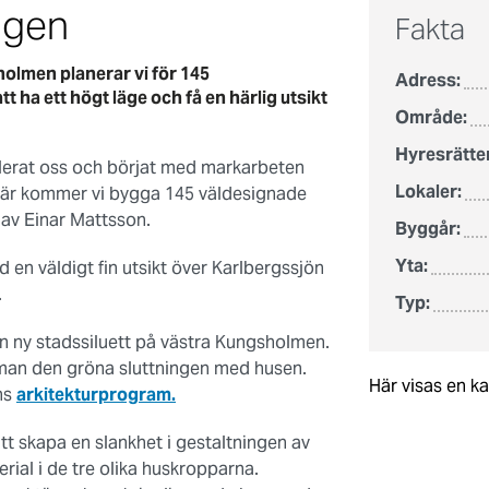
agen
Fakta
olmen planerar vi för 145
Adress:
ha ett högt läge och få en härlig utsikt
Område:
Hyresrätter
ablerat oss och börjat med markarbeten
Lokaler:
 Här kommer vi bygga 145 väldesignade
 av Einar Mattsson.
Byggår:
Yta:
en väldigt fin utsikt över Karlbergssjön
.
Typ:
en ny stadssiluett på västra Kungsholmen.
mman den gröna sluttningen med husen.
Här visas en k
ns
arkitekturprogram.
tt skapa en slankhet i gestaltningen av
erial i de tre olika huskropparna.