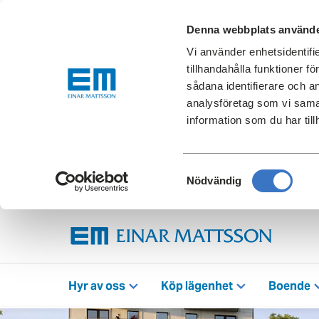
Denna webbplats använde
Vi använder enhetsidentifi
tillhandahålla funktioner f
sådana identifierare och a
analysföretag som vi sama
information som du har till
Samtyckesval
Nödvändig
Hyr av oss
Köp lägenhet
Boende