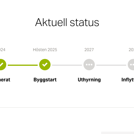
Aktuell status
024
Hösten 2025
2027
20
nerat
Byggstart
Uthyrning
Infly