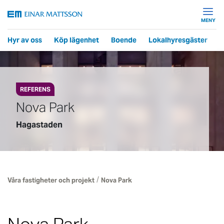
MENY
Hyr av oss
Köp lägenhet
Boende
Lokalhyresgäster
F
REFERENS
Nova Park
Hagastaden
/
Våra fastigheter och projekt
Nova Park