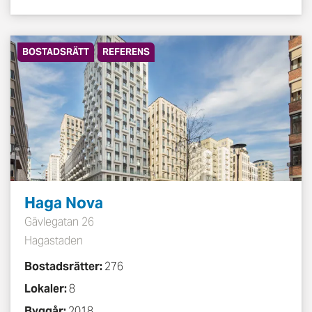
BOSTADSRÄTT
REFERENS
Haga Nova
Gävlegatan 26
Hagastaden
Bostadsrätter:
276
Lokaler:
8
Byggår:
2018