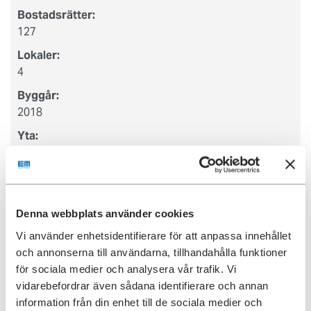
Bostadsrätter:
127
Lokaler:
4
Byggår:
2018
Yta:
2
6891 m
Typ:
Bostadsrätt
Denna webbplats använder cookies
Här visas en karta om du
tillåter cookies för inställningar
Vi använder enhetsidentifierare för att anpassa innehållet
och annonserna till användarna, tillhandahålla funktioner
för sociala medier och analysera vår trafik. Vi
vidarebefordrar även sådana identifierare och annan
information från din enhet till de sociala medier och