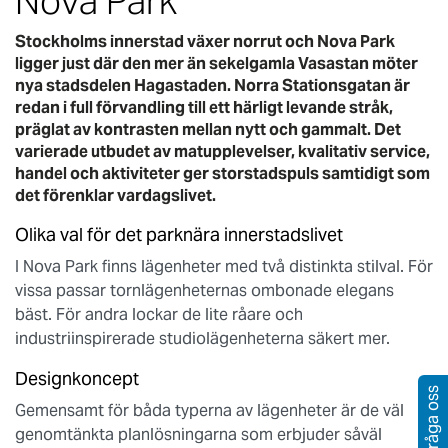
Nova Park
Stockholms innerstad växer norrut och Nova Park
ligger just där den mer än sekelgamla Vasastan möter
nya stadsdelen Hagastaden. Norra Stationsgatan är
redan i full förvandling till ett härligt levande stråk,
präglat av kontrasten mellan nytt och gammalt. Det
varierade utbudet av matupplevelser, kvalitativ service,
handel och aktiviteter ger storstadspuls samtidigt som
det förenklar vardagslivet.
Olika val för det parknära innerstadslivet
I Nova Park finns lägenheter med två distinkta stilval. För
vissa passar tornlägenheternas ombonade elegans
bäst. För andra lockar de lite råare och
industriinspirerade studiolägenheterna säkert mer.
Designkoncept
Fråga oss
Gemensamt för båda typerna av lägenheter är de väl
genomtänkta planlösningarna som erbjuder såväl