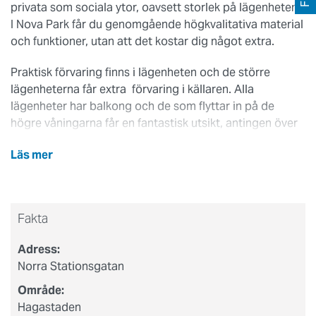
privata som sociala ytor, oavsett storlek på lägenheten.
I Nova Park får du genomgående högkvalitativa material
och funktioner, utan att det kostar dig något extra.
Praktisk förvaring finns i lägenheten och de större
lägenheterna får extra förvaring i källaren. Alla
lägenheter har balkong och de som flyttar in på de
högre våningarna får en fantastisk utsikt, antingen över
innerstadens vackra och varierade taklandskap, eller
Läs mer
över de grönskande parkerna åt andra hållet.
Lägenheterna värms upp via luftkanaler i stommen,
vilket innebär att det inte behövs några element. Det gör
Fakta
alla lägenheter mer lättmöblerade. Standarden på golv,
materialval, detaljer och utrustning i kök och badrum är
Adress:
genomgående hög, även om stilarna skiljer sig åt
Norra Stationsgatan
betydligt mellan de två lägenhetstyperna. Badrummen
är välplanerade och utrustade med tvättmaskin och
Område:
torktumlare, alternativt kombimaskin.
Hagastaden