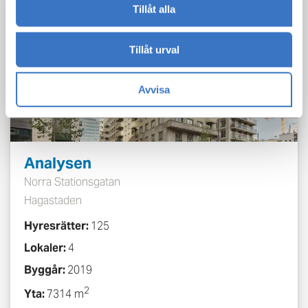
+ 10
Tillåt alla
HYRESRÄTT
VÅR FASTIGHET
REFERENS
Tillåt urval
Avvisa
Analysen
Norra Stationsgatan
Hagastaden
Hyresrätter:
125
Lokaler:
4
Byggår:
2019
2
Yta:
7314 m