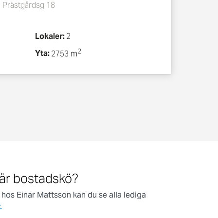
 Prästgårdsg 18
Lokaler:
2
2
Yta:
2753 m
vår bostadskö?
hos Einar Mattsson kan du se alla lediga
.