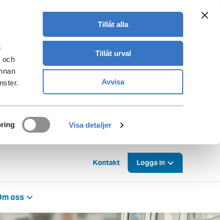
Tillåt alla
n
Tillåt urval
- och
annan
Avvisa
nster.
ring
Visa detaljer
Kontakt
Logga in
Om oss