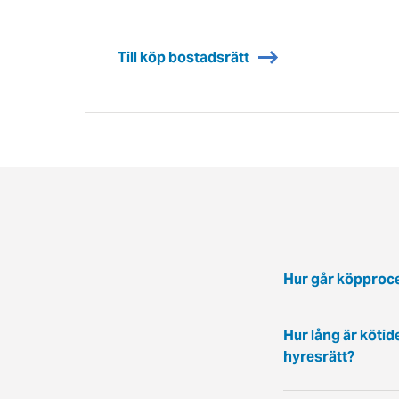
Till köp bostadsrätt
Hur går köpproce
Hur lång är kötid
hyresrätt?