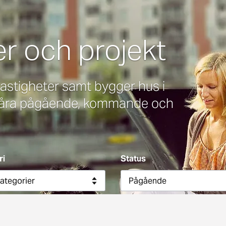
er och projekt
 fastigheter samt bygger hus i
 våra pågående, kommande och
ri
Status