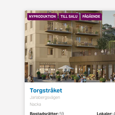
NYPRODUKTION
TILL SALU
PÅGÅENDE
Torgstråket
Jarlabergsvägen
Nacka
Bostadsrätter:
59
Lokaler: