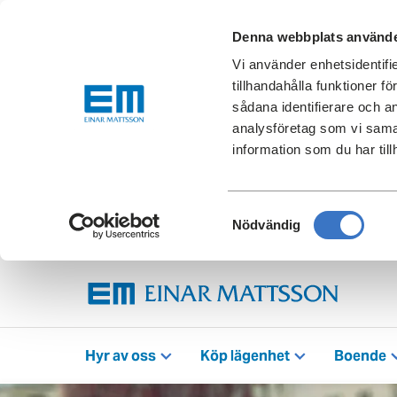
Denna webbplats använde
Vi använder enhetsidentifi
tillhandahålla funktioner f
sådana identifierare och a
analysföretag som vi sama
information som du har till
Samtyckesval
Nödvändig
Hyr av oss
Köp lägenhet
Boende