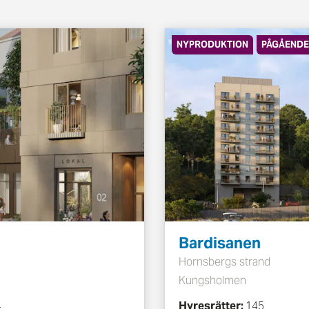
NYPRODUKTION
PÅGÅENDE
Bardisanen
Hornsbergs strand
Kungsholmen
4
Hyresrätter:
145