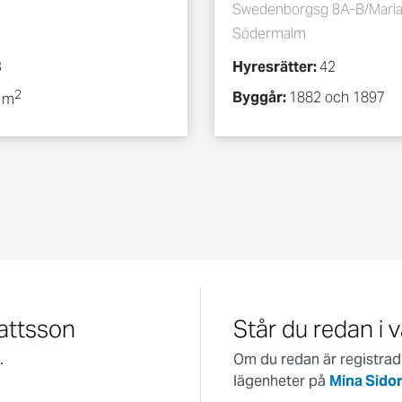
Swedenborgsg 8A-B/Maria
Södermalm
3
Hyresrätter:
42
2
Byggår:
1882 och 1897
 m
attsson
Står du redan i 
.
Om du redan är registrad 
lägenheter på
Mina Sidor