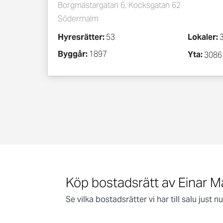
Borgmästargatan 6, Kocksgatan 62
Södermalm
Hyresrätter:
53
Lokaler:
Byggår:
1897
Yta:
3086
Köp bostadsrätt av Einar M
Se vilka bostadsrätter vi har till salu just nu