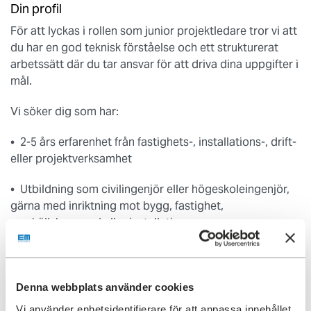
Din profil
För att lyckas i rollen som junior projektledare tror vi att
du har en god teknisk förståelse och ett strukturerat
arbetssätt där du tar ansvar för att driva dina uppgifter i
mål.
Vi söker dig som har:
• 2-5 års erfarenhet från fastighets-, installations-, drift-
eller projektverksamhet
• Utbildning som civilingenjör eller högeskoleingenjör,
gärna med inriktning mot bygg, fastighet,
samhällsbyggnad eller installation.
Din profil
Som person är du:
Denna webbplats använder cookies
• Resultatorienterad, med förmåga att se helheten,
Vi använder enhetsidentifierare för att anpassa innehållet