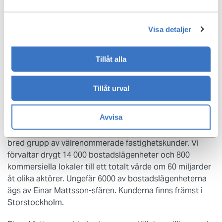
Om oss
Vi erbjuder en arbetsplats där du får stora möjligheter
Visa detaljer
att sätta din egen prägel på ditt arbete och
karriärutveckling med tillgång till koncernens breda och
Tillåt alla
djupa kunskap. Du kommer till ett långsiktigt familjeägt
bolag med rötterna i en entreprenörskultur som
värdesätter din omtänksamhet, framåtanda och ditt
Tillåt urval
engagemang. Efter 90 år i branschen säger något om
hur vi tänker.
Avvisa
Förvaltningsbolaget erbjuder tillgång att arbeta med en
bred grupp av välrenommerade fastighetskunder. Vi
förvaltar drygt 14 000 bostadslägenheter och 800
kommersiella lokaler till ett totalt värde om 60 miljarder
åt olika aktörer. Ungefär 6000 av bostadslägenheterna
ägs av Einar Mattsson-sfären. Kunderna finns främst i
Storstockholm.