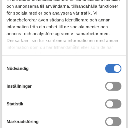
driva värdeskapande och uppnå resultat i dina uppdrag
och annonserna till användarna, tillhandahålla funktioner
för sociala medier och analysera vår trafik. Vi
• relationsskapande, med god förmåga att bygga och
vidarebefordrar även sådana identifierare och annan
utveckla förtroendefulla relationer med kunder, kollegor
information från din enhet till de sociala medier och
och leverantörer
annons- och analysföretag som vi samarbetar med.
Dessa kan i sin tur kombinera informationen med annan
• strukturerad och lösningsorienterad med förmåga att
information som du har tillhandahållit eller som de har
planera, prioritera och följa upp
samlat in när du har använt deras tjänster.
Vill du veta mer?
Samtyckesval
Nödvändig
I denna rekrytering samarbetar Einar Mattsson med
Bonobo. Vid frågor vänligen kontakta Johanna
Bergendorff
johanna@bonobo.se
på 070-946 33 73
Inställningar
eller Charles Mellin på 070-959 77 39. Urvalet av
ansökningar sker löpande.
Statistik
Du ansöker om tjänsten här.
Marknadsföring
Välkommen in med din ansökan!