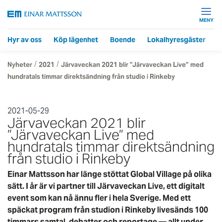
MENY
Hyr av oss
Köp lägenhet
Boende
Lokalhyresgäster
F
/
/
Nyheter
2021
Järvaveckan 2021 blir ”Järvaveckan Live” med
hundratals timmar direktsändning från studio i Rinkeby
2021-05-29
Järvaveckan 2021 blir
”Järvaveckan Live” med
hundratals timmar direktsändning
från studio i Rinkeby
Einar Mattsson har länge stöttat Global Village på olika
sätt. I år är vi partner till Järvaveckan Live, ett digitalt
event som kan nå ännu fler i hela Sverige. Med ett
späckat program från studion i Rinkeby livesänds 100
timmars samtal, debatter och reportage — allt under