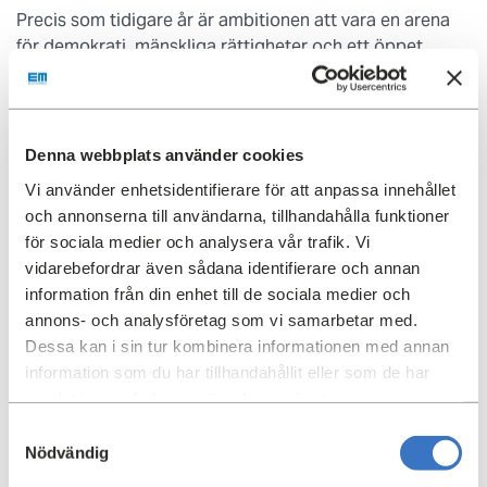
Precis som tidigare år är ambitionen att vara en arena
för demokrati, mänskliga rättigheter och ett öppet
inkluderande samtal där fler röster får höras och mötas.
— Att skapa arenor för samtal som detta event är, det är
viktigare än någonsin. Som fastighetsägare i Järva gör
Denna webbplats använder cookies
vi vad vi kan för att göra våra bostäder attraktivare och
Vi använder enhetsidentifierare för att anpassa innehållet
tryggare. Vårt bestånd i Hjulsta och våra hus i Tensta är
och annonserna till användarna, tillhandahålla funktioner
ett bevis på det, säger
Stefan Ränk
, koncernchef Einar
för sociala medier och analysera vår trafik. Vi
Mattsson.
vidarebefordrar även sådana identifierare och annan
information från din enhet till de sociala medier och
Einar Mattsson är ett av Järvaveckan Lives
annons- och analysföretag som vi samarbetar med.
partnerföretag och uppmuntrar alla att följa
Dessa kan i sin tur kombinera informationen med annan
programmet. Vi kommer att delta med en monter i den
information som du har tillhandahållit eller som de har
digitala arbetsmarknadsmässan Bazaren och i följande
samlat in när du har använt deras tjänster.
programpunkter:
Samtyckesval
2 juni kl.19.15-19.55
Debatten ”Var ska jag bo?”
Nödvändig
Från Einar Mattsson deltar
Martin Fors
som pratar