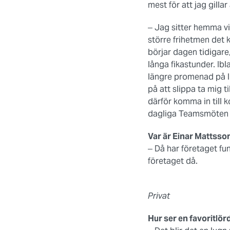
mest för att jag gilla
‒ Jag sitter hemma vi
större frihetmen det k
börjar dagen tidigare,
långa fikastunder. Ibl
längre promenad på l
på att slippa ta mig 
därför komma in till 
dagliga Teamsmöten fö
Var är Einar Mattsso
‒ Då har företaget fun
företaget då.
Privat
Hur ser en favoritlörd