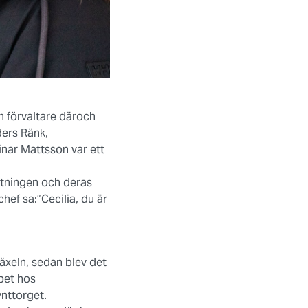
m förvaltare däroch
ders Ränk,
inar Mattsson var ett
altningen och deras
hef sa:”Cecilia, du är
växeln, sedan blev det
bet hos
nttorget.