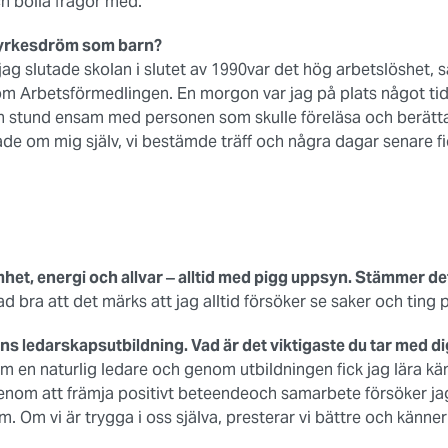
h bolla frågor med.
 yrkesdröm som barn?
r jag slutade skolan i slutet av 1990var det hög arbetslöshet, s
m Arbetsförmedlingen. En morgon var jag på plats något tid
en stund ensam med personen som skulle föreläsa och berät
de om mig själv, vi bestämde träff och några dagar senare fic
het, energi och allvar ‒ alltid med pigg uppsyn. Stämmer de
ad bra att det märks att jag alltid försöker se saker och ting p
s ledarskapsutbildning. Vad är det viktigaste du tar med di
om en naturlig ledare och genom utbildningen fick jag lära k
enom att främja positivt beteendeoch samarbete försöker ja
team. Om vi är trygga i oss själva, presterar vi bättre och kän