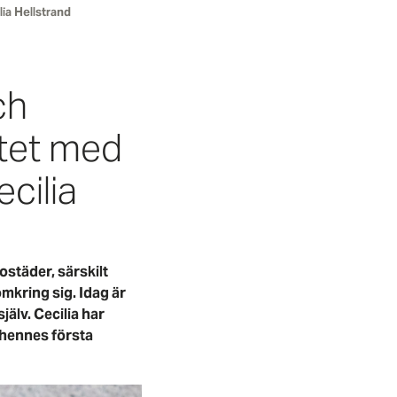
ia Hellstrand
ch
ttet med
cilia
ostäder, särskilt
mkring sig. Idag är
jälv. Cecilia har
 hennes första