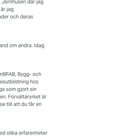
l Jernhusen där jag
är jag
nder och deras
t hand om andra. Idag
nomBFAB, Bygg- och
kesutbildning hos
ga som gjort sin
en. Förvaltaryrket är
e till att du får en
ed olika erfarenheter