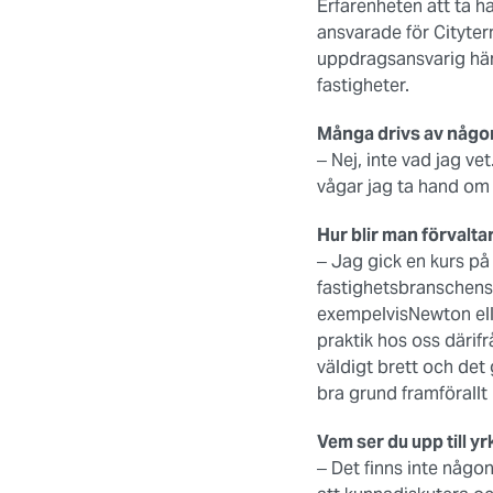
Erfarenheten att ta h
ansvarade för Cityter
uppdragsansvarig här 
fastigheter.
Många drivs av någon
‒ Nej, inte vad jag ve
vågar jag ta hand om 
Hur blir man förvalta
‒ Jag gick en kurs p
fastighetsbranschens 
exempelvisNewton elle
praktik hos oss därifr
väldigt brett och det g
bra grund framförallt 
Vem ser du upp till y
‒ Det finns inte någo