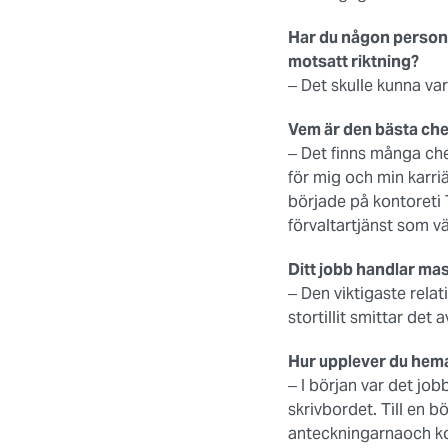
Har du någon personl
motsatt riktning?
‒ Det skulle kunna var
Vem är den bästa chef
‒ Det finns många ch
för mig och min karri
började på kontoreti 
förvaltartjänst som v
Ditt jobb handlar mas
‒ Den viktigaste rela
stortillit smittar de
Hur upplever du hem
‒ I början var det job
skrivbordet. Till en b
anteckningarnaoch ko