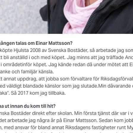
gången talas om Einar Mattsson?
 köpte Hjulsta 2008 av Svenska Bostäder, så arbetade jag so
t bli anställd i och med köpet. Jag minns att jag träffade An
 i områdetinför köpet. Jag kände redan då under mötet att E
nke och familjär känsla.
ett annat uppdrag, att jobba som förvaltare för Riksdagsförv
med väldigt blandade känslor som jag slutade.Min dåvarande c
aka”. Så 2017 kom jag tillbaka.
 ut innan du kom till hit?
ka Bostäder direkt efter skolan. Min första tjänst där var i 
 det arbetade jag några år på Einar Mattsson. Sedan kom job
, med ansvar för bland annat Riksdagens fastigheter runt My