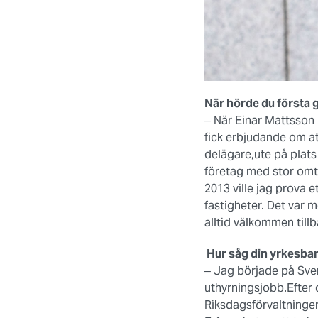
När hörde du första 
‒ När Einar Mattsson
fick erbjudande om at
delägare,ute på plats
företag med stor omta
2013 ville jag prova 
fastigheter. Det var 
alltid välkommen tillb
Hur såg din yrkesbana
‒ Jag började på Svens
uthyrningsjobb.Efter
Riksdagsförvaltningen