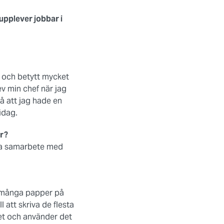
upplever jobbar i
 och betytt mycket
v min chef när jag
å att jag hade en
idag.
ör?
bra samarbete med
 ha många papper på
 att skriva de flesta
et och använder det