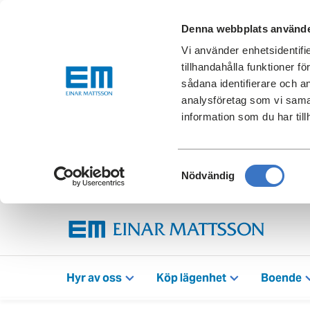
Denna webbplats använde
Vi använder enhetsidentifi
tillhandahålla funktioner f
sådana identifierare och a
analysföretag som vi sama
information som du har till
Samtyckesval
Nödvändig
Hyr av oss
Köp lägenhet
Boende