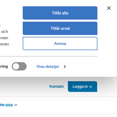
Tillåt alla
n
Tillåt urval
- och
annan
Avvisa
nster.
ring
Visa detaljer
Kontakt
Logga in
Om oss