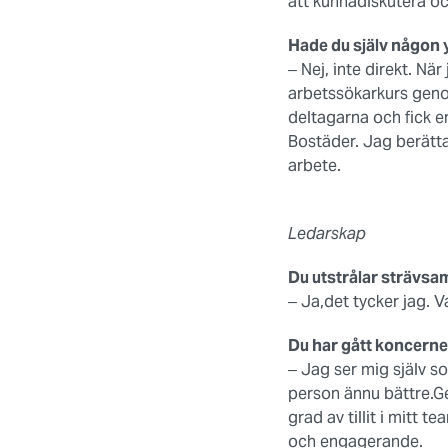
att kunnadiskutera oc
Hade du själv någon
‒ Nej, inte direkt. Nä
arbetssökarkurs geno
deltagarna och fick 
Bostäder. Jag berätta
arbete.
Ledarskap
Du utstrålar strävsam
‒ Ja,det tycker jag. V
Du har gått koncernen
‒ Jag ser mig själv s
person ännu bättre.G
grad av tillit i mitt 
och engagerande.