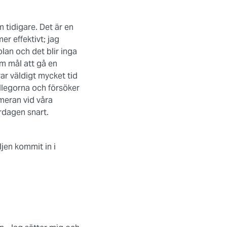
 tidigare. Det är en
er effektivt; jag
olan och det blir inga
om mål att gå en
r väldigt mycket tid
ollegorna och försöker
ameran vid våra
ardagen snart.
ljen kommit in i