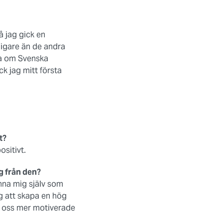
å jag gick en
igare än de andra
ta om Svenska
k jag mitt första
t?
ositivt.
g från den?
änna mig själv som
g att skapa en hög
ner oss mer motiverade