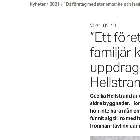
/
/
Nyheter
2021
”Ett företag med stor omtanke och fami
2021-02-19
”Ett för
familjär
uppdrags
Hellstra
Cecilia Hellstrand är
äldre byggnader. Hon 
hon inte bara mån om a
funnit sig till ro m
Ironman-tävling där d