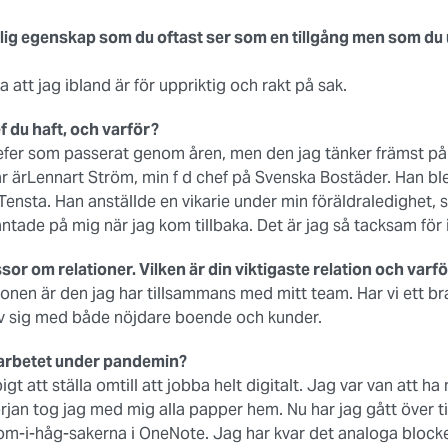
ig egenskap som du oftast ser som en tillgång men som du 
a att jag ibland är för uppriktig och rakt på sak.
 du haft, och varför?
efer som passerat genom åren, men den jag tänker främst på
är ärLennart Ström, min f d chef på Svenska Bostäder. Han ble
Tensta. Han anställde en vikarie under min föräldraledighet, s
äntade på mig när jag kom tillbaka. Det är jag så tacksam för 
sor om relationer. Vilken är din viktigaste relation och varf
tionen är den jag har tillsammans med mitt team. Har vi ett 
t av sig med både nöjdare boende och kunder.
arbetet under pandemin?
bigt att ställa omtill att jobba helt digitalt. Jag var van att
örjan tog jag med mig alla papper hem. Nu har jag gått över till
m-i-håg-sakerna i OneNote. Jag har kvar det analoga block