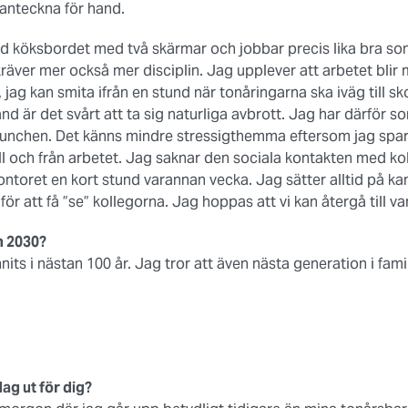
r anteckna för hand.
d köksbordet med två skärmar och jobbar precis lika bra som
räver mer också mer disciplin. Jag upplever att arbetet blir m
 jag kan smita ifrån en stund när tonåringarna ska iväg till sk
and är det svårt att ta sig naturliga avbrott. Jag har därför s
unchen. Det känns mindre stressigthemma eftersom jag spara
till och från arbetet. Jag saknar den sociala kontakten med k
kontoret en kort stund varannan vecka. Jag sätter alltid på k
r att få ”se” kollegorna. Jag hoppas att vi kan återgå till v
n 2030?
nits i nästan 100 år. Jag tror att även nästa generation i fami
ag ut för dig?