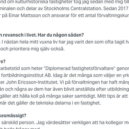
and om kulturhistoriska fastigheter tog jag sedan med mig til
minalen och delar av Stockholms Centralstation. Sedan 2017 
på Einar Mattsson och ansvarar för ett antal förvaltningsku
 revansch i livet. Har du någon sådan?
t. I nästan hela mitt vuxna liv har jag varit den som ofta tagi
och prioritera mig själv också.
re?
å arbetstid som heter ”Diplomerad fastighetsförvaltare” ge
fortbildningsinstitut AB. Idag är det många som väljer en yr
r John Ericsson-Institutet. Vi på förvaltningen har haft mån
ån och några av dem har även blivit anställda efter utbildning
äller att hålla koll på många saker samtidigt. Mitt tips är att s
när det gäller de tekniska delarna i en fastighet.
rkesmässigt?
n särskild person. Jag värdesätter verkligen att ha kollegor m