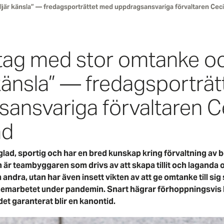
ljär känsla” — fredagsporträttet med uppdragsansvariga förvaltaren Cecil
etag med stor omtanke o
 känsla” — fredagsporträ
ansvariga förvaltaren Ce
nd
 glad, sportig och har en bred kunskap kring förvaltning av b
är teambyggaren som drivs av att skapa tillit och laganda o
ndra, utan har även insett vikten av att ge omtanke till sig s
ed hemarbetet under pandemin. Snart hägrar förhoppningsvis
et garanterat blir en kanontid.