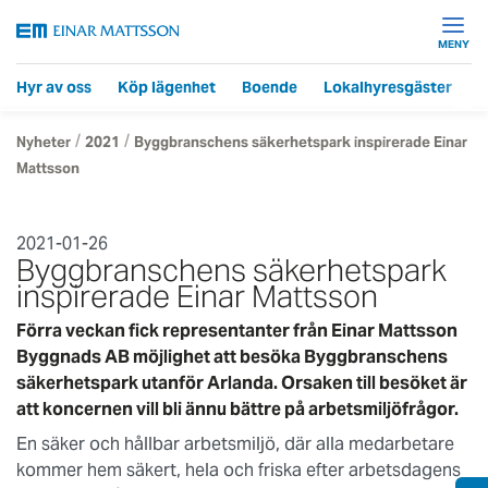
MENY
Hyr av oss
Köp lägenhet
Boende
Lokalhyresgäster
F
/
/
Nyheter
2021
Byggbranschens säkerhetspark inspirerade Einar
Mattsson
2021-01-26
Byggbranschens säkerhetspark
inspirerade Einar Mattsson
Förra veckan fick representanter från Einar Mattsson
Byggnads AB möjlighet att besöka Byggbranschens
säkerhetspark utanför Arlanda. Orsaken till besöket är
att koncernen vill bli ännu bättre på arbetsmiljöfrågor.
En säker och hållbar arbetsmiljö, där alla medarbetare
kommer hem säkert, hela och friska efter arbetsdagens