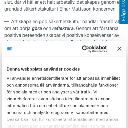
slut, där vi håller ett helt arbetsliv, det skapas genom en
Fråga oss
grundad säkerhetskultur i Einar Mattsson-koncernen.
— Att skapa en god säkerhetskultur handlar framförallt
om att börja
göra
och
reflektera
. Genom att förstärka
positiva beteenden skapar vi positiva konsekvenser av
våra medarbetares beteenden. Det är a och o i detta
livsviktiga arbete, säger Torbjörn Karlsson, Arbetschef,
Einar Mattsson Byggnads AB, som var en av besökarna
på plats.
Denna webbplats använder cookies
Vi använder enhetsidentifierare för att anpassa innehållet
och annonserna till användarna, tillhandahålla funktioner
för sociala medier och analysera vår trafik. Vi
vidarebefordrar även sådana identifierare och annan
information från din enhet till de sociala medier och
annons- och analysföretag som vi samarbetar med.
Dessa kan i sin tur kombinera informationen med annan
information som du har tillhandahållit eller som de har