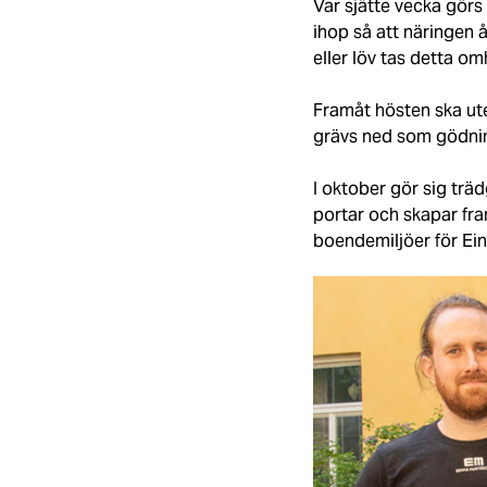
Var sjätte vecka gör
ihop så att näringen 
eller löv tas detta o
Framåt hösten ska ute
grävs ned som gödning 
I oktober gör sig trä
portar och skapar fra
boendemiljöer för Ein