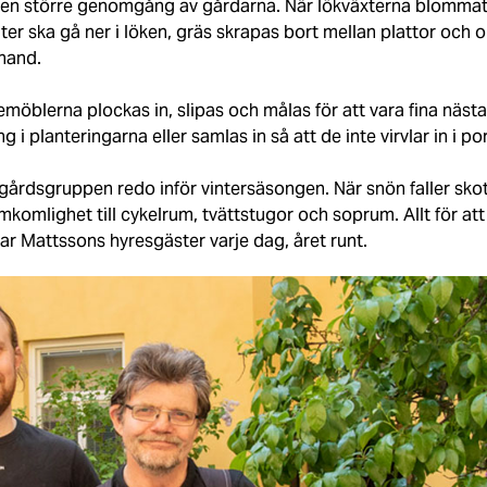
s en större genomgång av gårdarna. När lökväxterna blommat
åter ska gå ner i löken, gräs skrapas bort mellan plattor och 
mhand.
möblerna plockas in, slipas och målas för att vara fina näs
i planteringarna eller samlas in så att de inte virvlar in i po
dgårdsgruppen redo inför vintersäsongen. När snön faller sko
mkomlighet till cykelrum, tvättstugor och soprum. Allt för att
ar Mattssons hyresgäster varje dag, året runt.