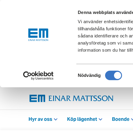
Denna webbplats använde
Vi använder enhetsidentifi
tillhandahålla funktioner f
sådana identifierare och a
analysföretag som vi sama
information som du har till
Samtyckesval
Nödvändig
Hyr av oss
Köp lägenhet
Boende