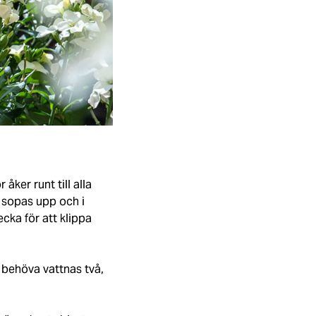
ker runt till alla
n sopas upp och i
cka för att klippa
n behöva vattnas två,