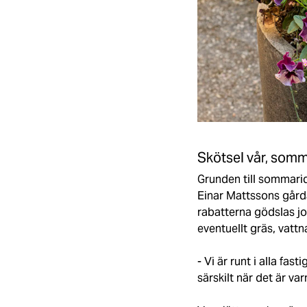
Skötsel vår, somm
Grunden till sommarid
Einar Mattssons gårda
rabatterna gödslas jo
eventuellt gräs, vattna
- Vi är runt i alla fa
särskilt när det är va