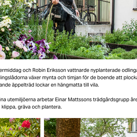
ftermiddag och Robin Eriksson vattnarde nyplanterade odlin
lingslådorna växer mynta och timjan för de boende att ploc
de äppelträd lockar en hängmatta till vila.
fina utemiljöerna arbetar Einar Mattssons trädgårdsgrupp åre
 klippa, gräva och plantera.