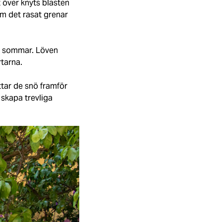
 över knyts blasten
om det rasat grenar
ta sommar. Löven
rtarna.
ttar de snö framför
 skapa trevliga