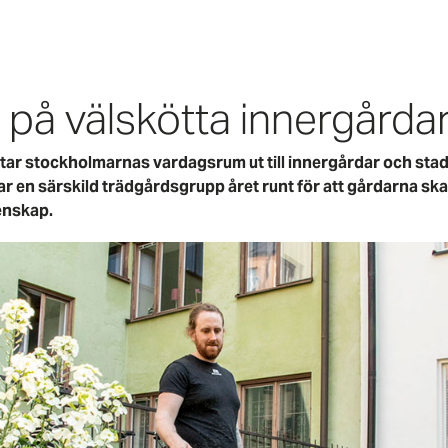
å välskötta innergårda
ar stockholmarnas vardagsrum ut till innergårdar och stade
 en särskild trädgårdsgrupp året runt för att gårdarna ska v
enskap.