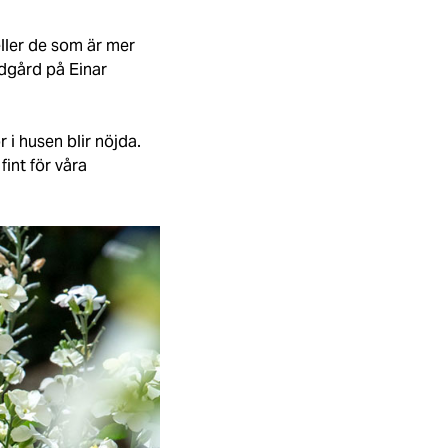
eller de som är mer
ädgård på Einar
 i husen blir nöjda.
int för våra