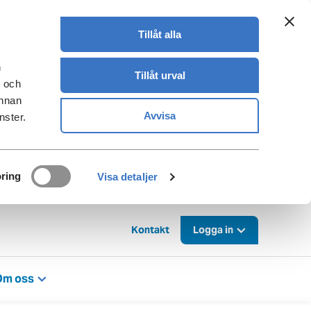
Tillåt alla
n
Tillåt urval
- och
annan
Avvisa
nster.
ring
Visa detaljer
Kontakt
Logga in
Om oss