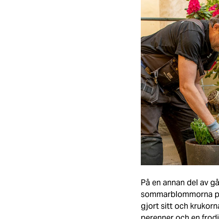
På en annan del av g
sommarblommorna petu
gjort sitt och kruko
perenner och en frodi