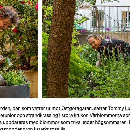
ården, den som vetter ut mot Östgötagatan, sätter Tommy L
nior och strandkrassing i stora krukor. Vårblommorna som s
rna uppdateras med blommor som trivs under högsommaren. 
g rododendron i starkt rosalila.