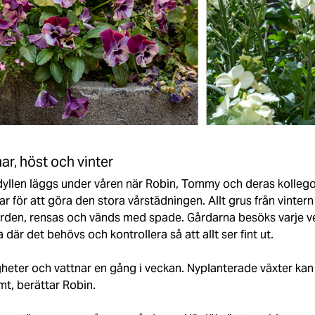
ar, höst och vinter
yllen läggs under våren när Robin, Tommy och deras kollegor å
r för att göra den stora vårstädningen. Allt grus från vinter
rden, rensas och vänds med spade. Gårdarna besöks varje ve
 där det behövs och kontrollera så att allt ser fint ut.
stigheter och vattnar en gång i veckan. Nyplanterade växter ka
rmt, berättar Robin.