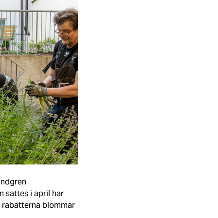
undgren
attes i april har
I rabatterna blommar