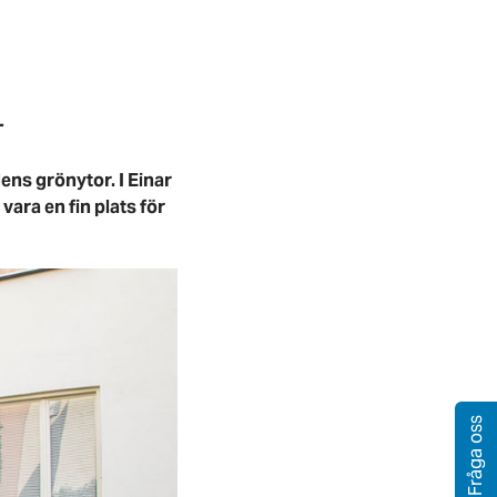
r
ns grönytor. I Einar
ara en fin plats för
Fråga oss