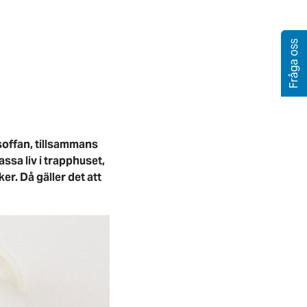
Fråga oss
soffan, tillsammans
assa liv i trapphuset,
er. Då gäller det att