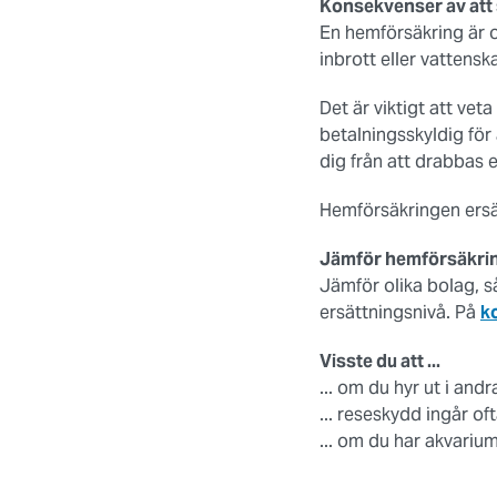
Konsekvenser av att
En hemförsäkring är o
inbrott eller vattensk
Det är viktigt att ve
betalningsskyldig för
dig från att drabbas 
Hemförsäkringen ersätt
Jämför hemförsäkri
Jämför olika bolag, så
ersättningsnivå. På
k
Visste du att ...
... om du hyr ut i an
... reseskydd ingår o
... om du har akvariu