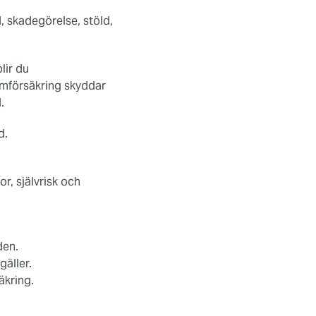
, skadegörelse, stöld,
lir du
emförsäkring skyddar
.
d.
r, självrisk och
den.
gäller.
äkring.