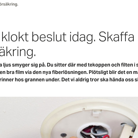
örsäkring.
 klokt beslut idag. Skaffa
kring.
jus smyger sig på. Du sitter där med tekoppen och filten i 
n bra film via den nya fiberlösningen. Plötsligt blir det en m
rinner hos grannen under. Det vi aldrig tror ska hända oss sk