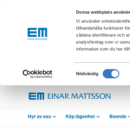
Denna webbplats använde
Vi använder enhetsidentifi
tillhandahålla funktioner f
sådana identifierare och a
analysföretag som vi sama
information som du har till
Samtyckesval
Nödvändig
Hyr av oss
Köp lägenhet
Boende