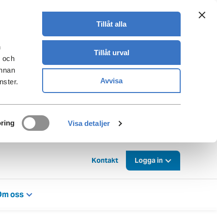
Tillåt alla
n
Tillåt urval
- och
annan
Avvisa
nster.
ring
Visa detaljer
Kontakt
Logga in
Om oss