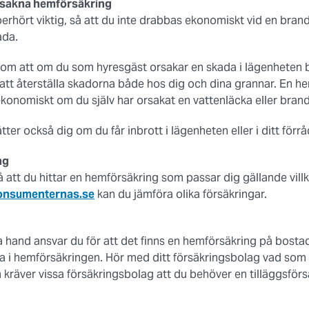
 sakna hemförsäkring
erhört viktig, så att du inte drabbas ekonomiskt vid en brand
ada.
ta om att om du som hyresgäst orsakar en skada i lägenheten b
 att återställa skadorna både hos dig och dina grannar. En h
ekonomiskt om du själv har orsakat en vattenläcka eller brand
er också dig om du får inbrott i lägenheten eller i ditt förrå
ng
 att du hittar en hemförsäkring som passar dig gällande villko
onsumenternas.se
kan du jämföra olika försäkringar.
dra hand ansvar du för att det finns en hemförsäkring på bosta
fta i hemförsäkringen. Hör med ditt försäkringsbolag vad som 
m kräver vissa försäkringsbolag att du behöver en tilläggsförs