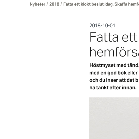
/
/
Nyheter
2018
Fatta ett klokt beslut idag. Skaffa hemf
2018-10-01
Fatta ett
hemförsä
Höstmyset med tända l
med en god bok eller e
och du inser att det b
ha tänkt efter innan.