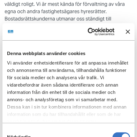
väldigt roligt. Vi är mest kända för förvaltning av våra
egna och andra fastighetsägares hyresrätter.
Bostadsrättskunderna utmanar oss ständigt till
förbättringar som vi gärna delar med oss av, säger
Neda.
Neda berättade också om hur Einar Mattsson
Denna webbplats använder cookies
Fastighetsförvaltning anpassat organisationen efter
kundernas behov, där nischade roller satts samman i
Vi använder enhetsidentifierare för att anpassa innehållet
team kring varje uppdrag.
och annonserna till användarna, tillhandahålla funktioner
för sociala medier och analysera vår trafik. Vi
Nedas tre viktigaste tips utifrån konverteringen till
vidarebefordrar även sådana identifierare och annan
programmet Vitec Hyra:
information från din enhet till de sociala medier och
annons- och analysföretag som vi samarbetar med.
se över samtliga överlåtelser från startdatumet för
Dessa kan i sin tur kombinera informationen med annan
föreningens bildande
information som du har tillhandahållit eller som de har
gå igenom alla avgiftstyperna då många kan slås ihop
samlat in när du har använt deras tjänster.
och spara administrationstid
Samtyckesval
Nödvändig