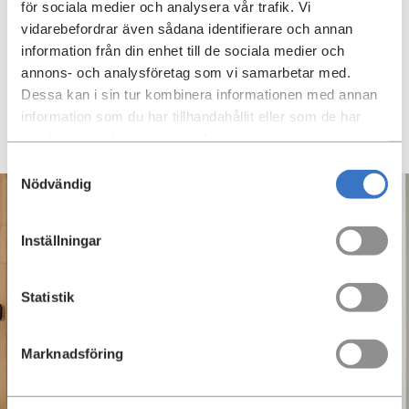
─ Vi är jättestolta över kvarteret Forskningen och det är
för sociala medier och analysera vår trafik. Vi
extra roligt att vi fått veta att husen blivit nominerade
vidarebefordrar även sådana identifierare och annan
eftersom de första boendena flyttar in just nu, säger Jan
information från din enhet till de sociala medier och
Pechan.
annons- och analysföretag som vi samarbetar med.
Dessa kan i sin tur kombinera informationen med annan
Tävlingen avgörs den 23 november på Betonggalan som
information som du har tillhandahållit eller som de har
hålls på Berns Salonger.
samlat in när du har använt deras tjänster.
Samtyckesval
Nödvändig
Inställningar
Statistik
Marknadsföring