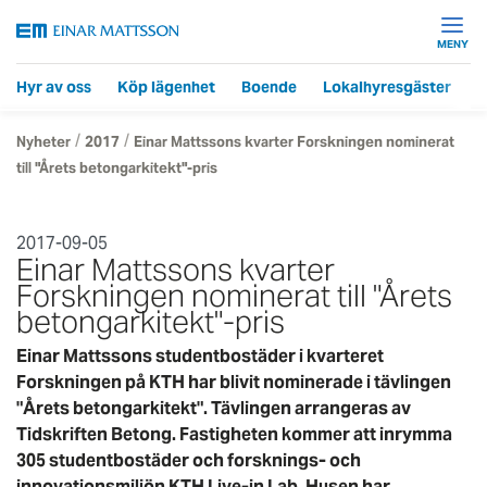
MENY
Hyr av oss
Köp lägenhet
Boende
Lokalhyresgäster
F
/
/
Nyheter
2017
Einar Mattssons kvarter Forskningen nominerat
till "Årets betongarkitekt"-pris
2017-09-05
Einar Mattssons kvarter
Forskningen nominerat till "Årets
betongarkitekt"-pris
Einar Mattssons studentbostäder i kvarteret
Forskningen på KTH har blivit nominerade i tävlingen
"Årets betongarkitekt". Tävlingen arrangeras av
Tidskriften Betong. Fastigheten kommer att inrymma
305 studentbostäder och forsknings- och
innovationsmiljön KTH Live-in Lab. Husen har