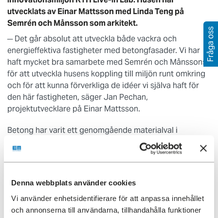
utvecklats av Einar Mattsson med Linda Teng på
Semrén och Månsson som arkitekt.
Fråga oss
─ Det går absolut att utveckla både vackra och
energieffektiva fastigheter med betongfasader. Vi har
haft mycket bra samarbete med Semrén och Månssons
för att utveckla husens koppling till miljön runt omkring
och för att kunna förverkliga de idéer vi själva haft för
den här fastigheten, säger Jan Pechan,
projektutvecklare på Einar Mattsson.
Betong har varit ett genomgående materialval i
kvarteret Forskningen både vad gäller exteriör och
interiör. Fasaden har byggts upp av betongelement
färgade i fyra olika nyanser som staplats omlott, likt en
äldre stenmur. Inne i huset består trapphusen av
Denna webbplats använder cookies
råbetong och i de sociala ytorna har man använt slipad
Vi använder enhetsidentifierare för att anpassa innehållet
betong som golv.
och annonserna till användarna, tillhandahålla funktioner