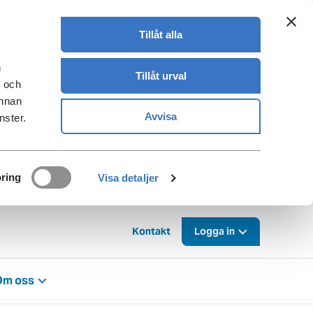
Tillåt alla
n
Tillåt urval
- och
annan
Avvisa
nster.
ring
Visa detaljer
Kontakt
Logga in
Om oss