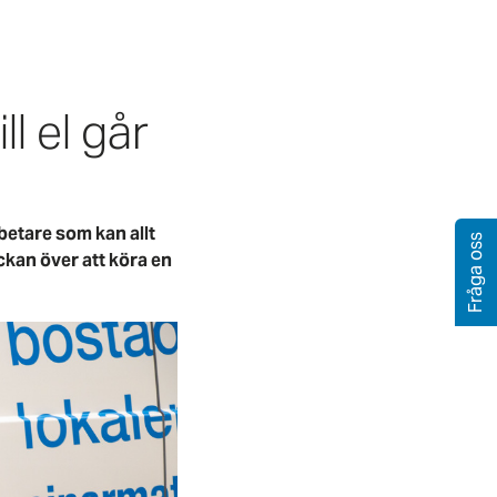
l el går
betare som kan allt
Fråga oss
ckan över att köra en