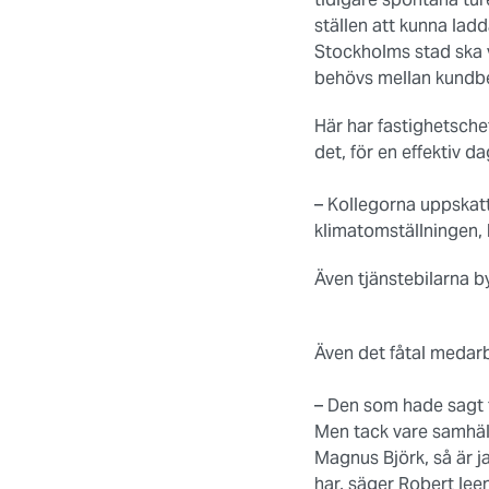
ställen att kunna lad
Stockholms stad ska v
behövs mellan kundb
Här har fastighetsche
det, för en effektiv d
– Kollegorna uppskatta
klimatomställningen,
Även tjänstebilarna byt
Även det fåtal medarb
– Den som hade sagt ti
Men tack vare samhäll
Magnus Björk, så är j
har, säger Robert lee