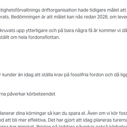
tighetsförvaltnings driftorganisation hade tidigare målet att
terats. Bedömningen är att målet kan nås redan 2028, om le
uvats upp ytterligare och på bara några få år kommer vi då a
a ställt om hela fordonsflottan.
kunder än idag att ställa krav på fossilfria fordon och då li
rna påverkar körbeteendet
nerar dina körningar så kan du spara el. Även om vi kör fossil
 att bli mer effektiva. Det har gjort att idag planeras turer
erna har minskat. Bristen på laddare påverkar också körbetee