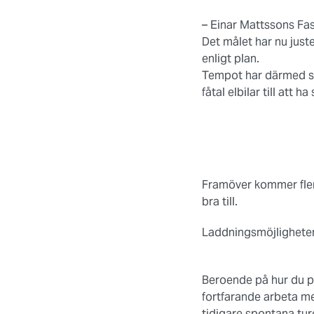
– Einar Mattssons Fas
Det målet har nu jus
enligt plan.
Tempot har därmed skr
fåtal elbilar till att h
Framöver kommer fler 
bra till.
Laddningsmöjlighete
Beroende på hur du pla
fortfarande arbeta med
tidigare spontana tur