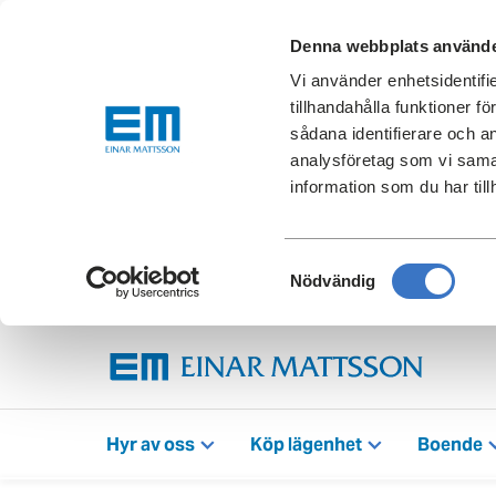
Denna webbplats använde
Vi använder enhetsidentifi
tillhandahålla funktioner f
sådana identifierare och a
analysföretag som vi sama
information som du har till
Samtyckesval
Nödvändig
Hyr av oss
Köp lägenhet
Boende