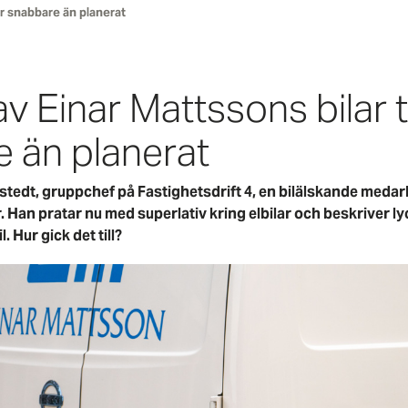
går snabbare än planerat
v Einar Mattssons bilar til
 än planerat
tedt, gruppchef på Fastighetsdrift 4, en bilälskande medar
. Han pratar nu med superlativ kring elbilar och beskriver ly
. Hur gick det till?