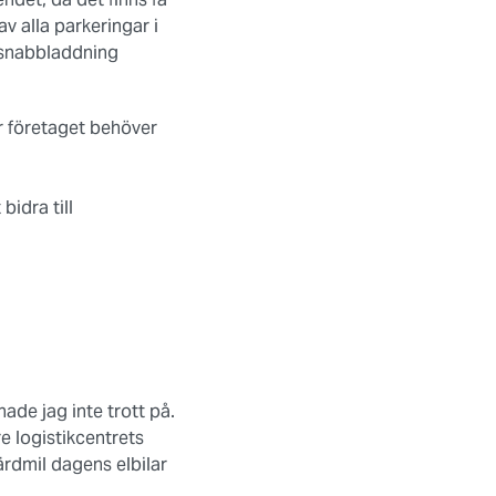
v alla parkeringar i
å snabbladdning
är företaget behöver
bidra till
hade jag inte trott på.
e logistikcentrets
ärdmil dagens elbilar