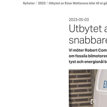
/
/
Nyheter
2023
Utbytet av Einar Mattssons bilar till el 
2023-05-03
Utbytet a
snabbare
Vi möter Robert Coms
om fossila bilmotorer
tyst och energisnål bil