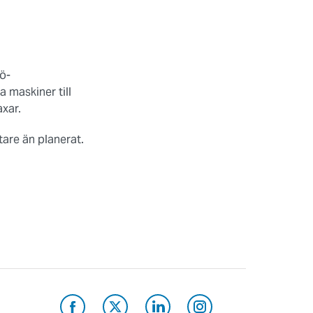
jö-
a maskiner till
saxar.
tare än planerat.