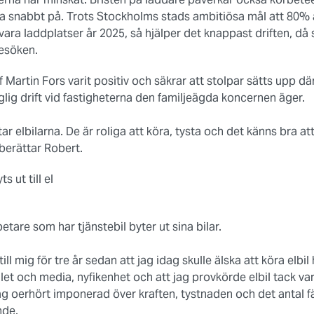
da snabbt på. Trots Stockholms stads ambitiösa mål att 80% a
ara laddplatser år 2025, så hjälper det knappast driften, d
esöken.
f Martin Fors varit positiv och säkrar att stolpar sätts upp d
aglig drift vid fastigheterna den familjeägda koncernen äger.
r elbilarna. De är roliga att köra, tysta och det känns bra att 
 berättar Robert.
s ut till el
etare som har tjänstebil byter ut sina bilar.
ll mig för tre år sedan att jag idag skulle älska att köra elbil 
et och media, nyfikenhet och att jag provkörde elbil tack var
ag oerhört imponerad över kraften, tystnaden och det antal f
nde.