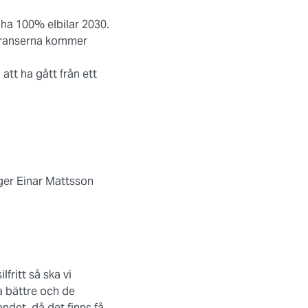
 ha 100% elbilar 2030.
veranserna kommer
tt ha gått från ett
gger Einar Mattsson
fritt så ska vi
na bättre och de
ndet, då det finns få