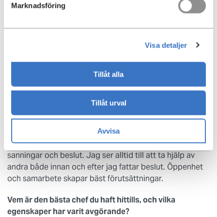
Vem har du själv lärt dig mest av hittills i koncernen,
Marknadsföring
och varför?
– Jag älskar att samarbeta med de som våga utmana
mina tankar. Det är svårt att nämna en enskild. Måste jag
Visa detaljer
välja så blir det två personer som jag på olika sätt lärt
mig mycket av. Johanna Tappert som utmanar och
Tillåt alla
kompletterar mig i struktur och handling och Marianne
Badman för sina kunskaper om design och
användarvänlighet.
Tillåt urval
Vad är ledarskap för dig, och hur utövar du det själv?
Avvisa
– Ledarskap för mig är att vara öppen, kunna lyssna på
andra, samt omvärdera och ompröva sina egna
sanningar och beslut. Jag ser alltid till att ta hjälp av
andra både innan och efter jag fattar beslut. Öppenhet
och samarbete skapar bäst förutsättningar.
Vem är den bästa chef du haft hittills, och vilka
egenskaper har varit avgörande?