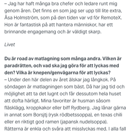
– Jag har haft många bra chefer och ledare runt mig
genom åren. Det finns en som jag ser upp till lite extra,
Åsa Holmström, som på den tiden var vd för RemoteX.
Hon är fantastisk på att hantera människor, har ett
brinnande engagemang och är väldigt skarp.
Livet
Du är road av matlagning som många andra. Vilken är
paradrätten, och vad ska jag göra för att lyckas med
den? Vilka är knepen/genvägarna för att lyckas?
– Under den här delen av året älskar jag långkok. På
söndagen är matlagningen som bäst. Då har jag tid och
möjlighet att ta det lugnt och får dessutom hela huset
att dofta härligt. Mina favoriter är husman såsom
fläsklägg, kroppkakor eller biff Rydberg. Jag lånar gärna
in annat som Borsjtj (rysk rödbetssoppa), en texas chili
eller en riktigt god ramen (japansk nudelsoppa).
Rätterna är enkla och svåra att misslyckas med. I alla fall