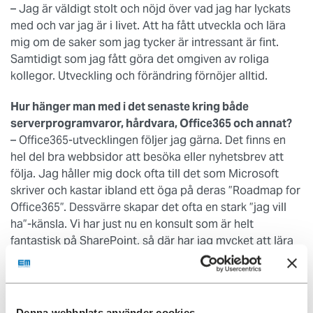
– Jag är väldigt stolt och nöjd över vad jag har lyckats
med och var jag är i livet. Att ha fått utveckla och lära
mig om de saker som jag tycker är intressant är fint.
Samtidigt som jag fått göra det omgiven av roliga
kollegor. Utveckling och förändring förnöjer alltid.
Hur hänger man med i det senaste kring både
serverprogramvaror, hårdvara, Office365 och annat?
– Office365-utvecklingen följer jag gärna. Det finns en
hel del bra webbsidor att besöka eller nyhetsbrev att
följa. Jag håller mig dock ofta till det som Microsoft
skriver och kastar ibland ett öga på deras ”Roadmap for
Office365”. Dessvärre skapar det ofta en stark ”jag vill
ha”-känsla. Vi har just nu en konsult som är helt
fantastisk på SharePoint, så där har jag mycket att lära
och passar på att få ny kompetens.
Vilket är favoritprogrammet i Office365?
– Teams är en solklar favorit. Det är smart att kunna
Denna webbplats använder cookies