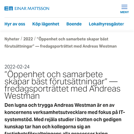
MENY
Hyr av oss
Köp lägenhet
Boende
Lokalhyresgäster
F
/
/
Nyheter
2022
”Öppenhet och samarbete skapar bäst
förutsättningar” — fredagsporträttet med Andreas Westman
2022-02-24
”Öppenhet och samarbete
skapar bäst förutsättningar” —
fredagsporträttet med Andreas
Westman
Den lugna och trygga Andreas Westman är en av
koncernens verksamhetsutvecklare med fokus på IT-
systemstöd. Med rejäla studier i botten och gedigen
kunskap tar han och kollegorna sig an
fastighetsförvaltningens alla processer kring