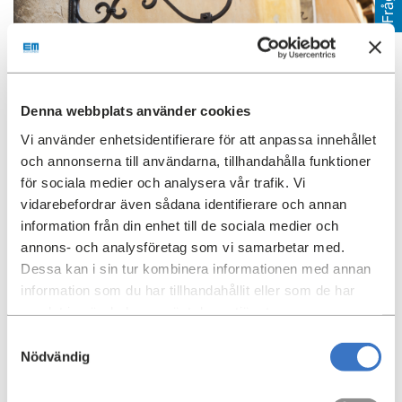
Denna webbplats använder cookies
Vi använder enhetsidentifierare för att anpassa innehållet
och annonserna till användarna, tillhandahålla funktioner
för sociala medier och analysera vår trafik. Vi
vidarebefordrar även sådana identifierare och annan
information från din enhet till de sociala medier och
Viktigt att veta när du ska skylta för din verksamhet
annons- och analysföretag som vi samarbetar med.
Dessa kan i sin tur kombinera informationen med annan
Skyltning till lokalen ska göras i samråd med
information som du har tillhandahållit eller som de har
hyresvärden.
samlat in när du har använt deras tjänster.
Ansökan om bygglov för butiksskyltning ombesörjs
Samtyckesval
och bekostas av lokalhyresgästen. Läs om bygglov
Nödvändig
på
Stockholms stads webbplats
.