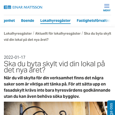
MENY
lägenhet
Boende
Lokalhyresgäster
Fastighetsförvaltning
/
/
Lokalhyresgäster
Aktuellt för lokalhyresgäster
Ska du byta skylt
vid din lokal på det nya året?
2022-01-17
Ska du byta skylt vid din lokal på
det nya året?
När du vill skylta för din verksamhet finns det några
saker som är viktiga att tänka på. För att sätta upp en
fasadskylt krävs inte bara hyresvärdens godkännande
utan du kan även behöva söka bygglov.
Fråga oss